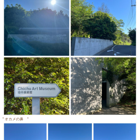
" オカメの鼻 "