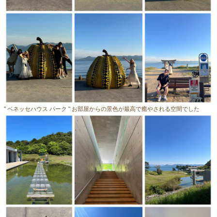
" ベネッセハウス パーク " お部屋からの景色が最高で癒やされる空間でした