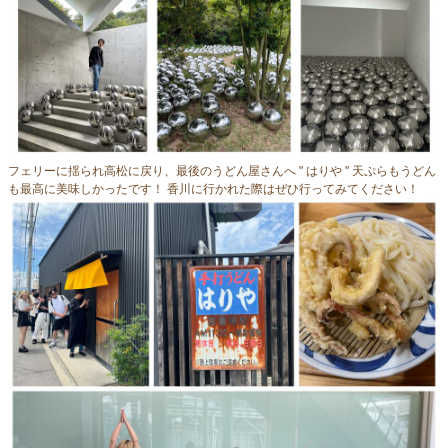
フェリーに揺られ高松に戻り、最後のうどん屋さんへ " はりや " 天ぷらもうどん
も最高に美味しかったです！ 香川に行かれた際はぜひ行ってみてください！