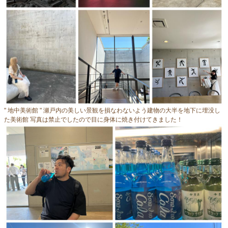
" 地中美術館 " 瀬戸内の美しい景観を損なわないよう建物の大半を地下に埋没し
た美術館 写真は禁止でしたので目に身体に焼き付けてきました！