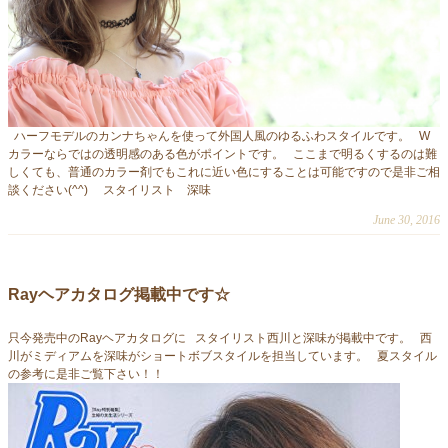
ハーフモデルのカンナちゃんを使って外国人風のゆるふわスタイルです。 W
カラーならではの透明感のある色がポイントです。 ここまで明るくするのは難
しくても、普通のカラー剤でもこれに近い色にすることは可能ですので是非ご相
談ください(^^) スタイリスト 深味
June 30, 2016
Rayヘアカタログ掲載中です☆
只今発売中のRayヘアカタログに スタイリスト西川と深味が掲載中です。 西
川がミディアムを深味がショートボブスタイルを担当しています。 夏スタイル
の参考に是非ご覧下さい！！