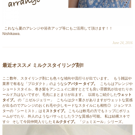
これなら夏のアレンジや浴衣アップ等にもご活用して頂けます！！
Nishikawa.
June 24, 2016
最近オススメ ミルクスタイリング剤‼︎
ここ数年、スタイリング剤にも色々な傾向や流行りが出ています。 もう雑誌や
業界で有名な「プロダクト」のような
シアバター タイプ。
こちらはアレンジや
ショートスタイル、巻き髪をアンニュイに崩すととても良い雰囲気が出せたりホ
ールド力はないですが、毛先にまとまりが出ます。 以前もご紹介した
ウェット
タイプ。
の「ニゼルジェリー」 こちらは少々重さがありますがウェットな質感
が出るのでアレンジのおくれ毛や少しモードなスタイルにも相性◎ ジョンマス
ターの「シーミスト」は
ミストタイプ。
こちらは軟毛の方でもトップにボリュ
ームがでたり、外人のようなパサっとしたラフな質感が可能。 私は結構スキで
す☆ そして今回仲間入りした
ミルクタイプ。
「ジュミエール」シリーズ。