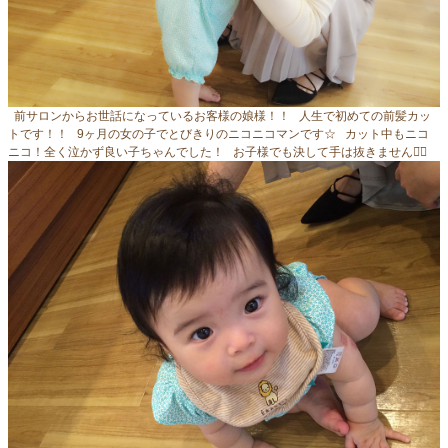
前サロンからお世話になっているお客様の娘様！！ 人生で初めての前髪カッ
トです！！ 9ヶ月の女の子でとびきりのニコニコマンです☆ カット中もニコ
ニコ！全く泣かず良い子ちゃんでした！ お子様でも決して手は抜きません◡̈⃝