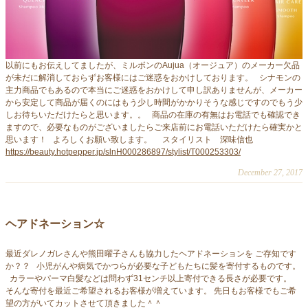
以前にもお伝えしてましたが、ミルボンのAujua（オージュア）のメーカー欠品
が未だに解消しておらずお客様にはご迷惑をおかけしております。 シナモンの
主力商品でもあるので本当にご迷惑をおかけして申し訳ありませんが、メーカー
から安定して商品が届くのにはもう少し時間がかかりそうな感じですのでもう少
しお待ちいただけたらと思います。。 商品の在庫の有無はお電話でも確認でき
ますので、必要なものがございましたらご来店前にお電話いただけたら確実かと
思います！ よろしくお願い致します。 スタイリスト 深味信也
https://beauty.hotpepper.jp/slnH000286897/stylist/T000253303/
December 27, 2017
ヘアドネーション☆
最近ダレノガレさんや熊田曜子さんも協力したヘアドネーションを ご存知です
か？？ 小児がんや病気でかつらが必要な子どもたちに髪を寄付するものです。
カラーやパーマ白髪などは問わず31センチ以上寄付できる長さが必要です。
そんな寄付を最近ご希望されるお客様が増えています。 先日もお客様でもご希
望の方がいてカットさせて頂きました＾＾