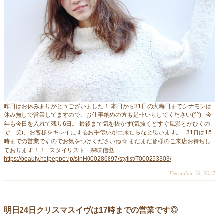
昨日はお休みありがとうございました！ 本日から31日の大晦日までシナモンは
休み無しで営業してますので、お仕事納めの方も是非いらしてください(^^) 今
年も今日を入れて残り6日。 最後まで気を抜かず(気抜くとすぐ風邪とかひくの
で 笑)、お客様をキレイにするお手伝いが出来たらなと思います。 31日は15
時までの営業ですのでお気をつけくださいね☆ まだまだ皆様のご来店お待ちし
ております！！ スタイリスト 深味信也
https://beauty.hotpepper.jp/slnH000286897/stylist/T000253303/
December 26, 2017
明日24日クリスマスイヴは17時までの営業です◎