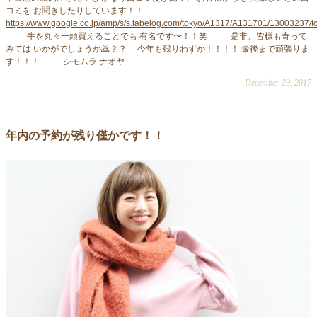
コミを お聞きしたりしています！！
https://www.google.co.jp/amp/s/s.tabelog.com/tokyo/A1317/A131701/13003237/
牛を丸々一頭買えることでも 有名です〜！！笑 是非、皆様も寄って
みては いかがでしょうか🙇？？ 今年も残りわずか！！！！ 最後まで頑張りま
す！！！ シモムラ ナオヤ
December 29, 2017
年内の予約が残り僅かです！！