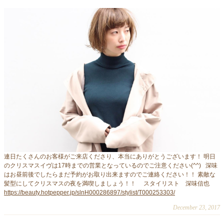
連日たくさんのお客様がご来店くださり、本当にありがとうございます！ 明日
のクリスマスイヴは17時までの営業となっているのでご注意ください(^^) 深味
はお昼前後でしたらまだ予約がお取り出来ますのでご連絡ください！！ 素敵な
髪型にしてクリスマスの夜を満喫しましょう！！ スタイリスト 深味信也
https://beauty.hotpepper.jp/slnH000286897/stylist/T000253303/
December 23, 2017