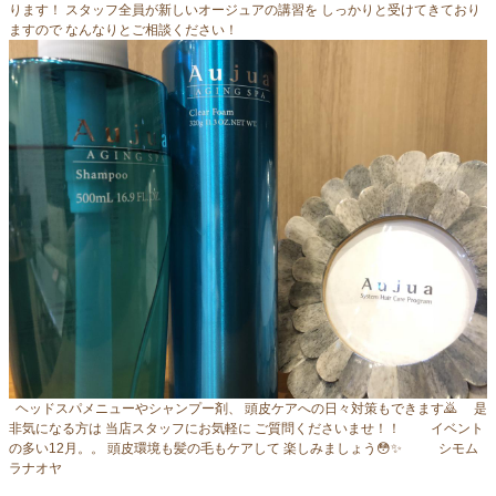
ります！ スタッフ全員が新しいオージュアの講習を しっかりと受けてきており
ますので なんなりとご相談ください！
ヘッドスパメニューやシャンプー剤、 頭皮ケアへの日々対策もできます🙇 是
非気になる方は 当店スタッフにお気軽に ご質問くださいませ！！ イベント
の多い12月。。 頭皮環境も髪の毛もケアして 楽しみましょう😳✨ シモム
ラナオヤ