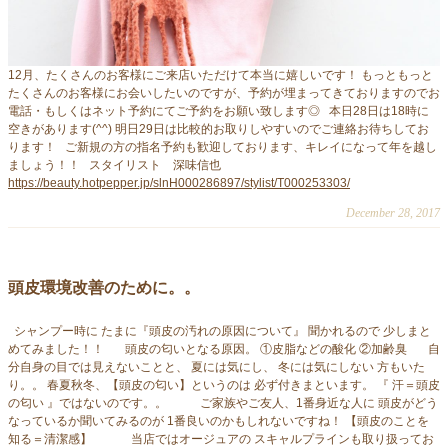
12月、たくさんのお客様にご来店いただけて本当に嬉しいです！ もっともっと
たくさんのお客様にお会いしたいのですが、予約が埋まってきておりますのでお
電話・もしくはネット予約にてご予約をお願い致します◎ 本日28日は18時に
空きがあります(^^) 明日29日は比較的お取りしやすいのでご連絡お待ちしてお
ります！ ご新規の方の指名予約も歓迎しております、キレイになって年を越し
ましょう！！ スタイリスト 深味信也
https://beauty.hotpepper.jp/slnH000286897/stylist/T000253303/
December 28, 2017
頭皮環境改善のために。。
シャンプー時に たまに『頭皮の汚れの原因について』 聞かれるので 少しまと
めてみました！！ 頭皮の匂いとなる原因。 ①皮脂などの酸化 ②加齢臭 自
分自身の目では見えないことと、 夏には気にし、 冬には気にしない 方もいた
り。。 春夏秋冬、【頭皮の匂い】というのは 必ず付きまといます。 『 汗＝頭皮
の匂い 』ではないのです。。 ご家族やご友人、1番身近な人に 頭皮がどう
なっているか聞いてみるのが 1番良いのかもしれないですね！ 【頭皮のことを
知る＝清潔感】 当店ではオージュアの スキャルプラインも取り扱ってお