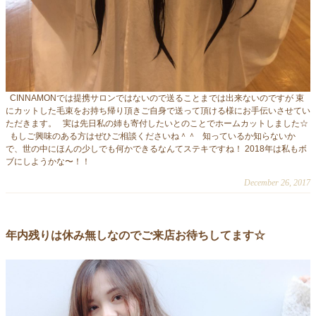
CINNAMONでは提携サロンではないので送ることまでは出来ないのですが 束
にカットした毛束をお持ち帰り頂きご自身で送って頂ける様にお手伝いさせてい
ただきます。 実は先日私の姉も寄付したいとのことでホームカットしました☆
もしご興味のある方はぜひご相談くださいね＾＾ 知っているか知らないか
で、世の中にほんの少しでも何かできるなんてステキですね！ 2018年は私もボ
ブにしようかな〜！！
December 26, 2017
年内残りは休み無しなのでご来店お待ちしてます☆