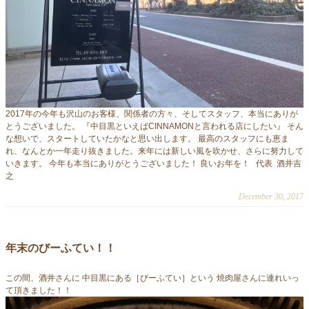
2017年の今年も沢山のお客様、関係者の方々、そしてスタッフ、本当にありが
とうございました。 『中目黒といえばCINNAMONと言われる店にしたい』 そん
な想いで、スタートしていたかなと思い出します。 最高のスタッフにも恵ま
れ、なんとか一年走り抜きました。来年には新しい風を吹かせ、さらに努力して
いきます。 今年も本当にありがとうございました！ 良いお年を！ 代表 酒井吉
之
December 30, 2017
年末のびーふてい！！
この間、酒井さんに 中目黒にある［びーふてい］という 焼肉屋さんに連れいっ
て頂きました！！