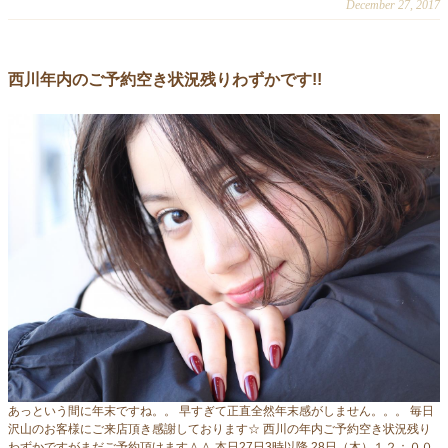
December 27, 2017
西川年内のご予約空き状況残りわずかです!!
あっという間に年末ですね。。 早すぎて正直全然年末感がしません。。。 毎日
沢山のお客様にご来店頂き感謝しております☆ 西川の年内ご予約空き状況残り
わずかですがまだご予約頂けます＾＾ 本日27日3時以降 28日（木）１２：００