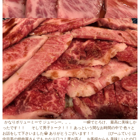
かなりボリューミーで ジューシー。。。 一瞬でとろけ、 最高に美味しか
ったです！！ そして男子トーク！！！ あっという間なお時間の中で 色々と
お話をして下さいました😭 ありがとうございます！！ ［びーふてい］は
中目黒の焼肉屋さんでも かなり口コミ度が高く、 お客様からも 美味しいとの口