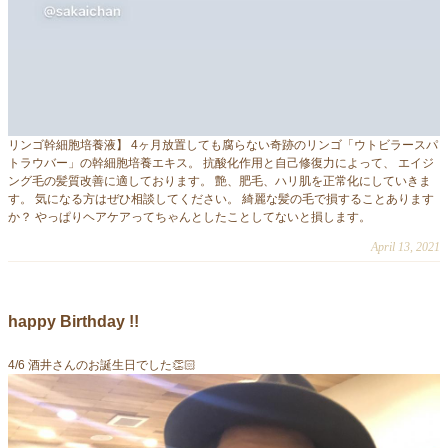
リンゴ幹細胞培養液】 4ヶ月放置しても腐らない奇跡のリンゴ「ウトビラースパ
トラウバー」の幹細胞培養エキス。 抗酸化作用と自己修復力によって、 エイジ
ング毛の髪質改善に適しております。 艶、肥毛、ハリ肌を正常化にしていきま
す。 気になる方はぜひ相談してください。 綺麗な髪の毛で損することあります
か？ やっぱりヘアケアってちゃんとしたことしてないと損します。
April 13, 2021
happy Birthday !!
4/6 酒井さんのお誕生日でした👏🏻