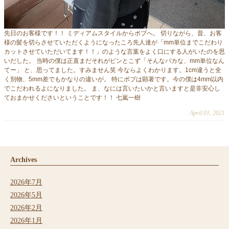
先日のお客様です！！ ミディアムスタイルからボブへ。 切りながら、昔、お客
様の髪を切らさせていただくようになったころ先人達が「mm単位までこだわり
カットさせていただいてます！！」のような言葉をよく口にする人がいたのを思
いだした。 当時の僕は正直まだそれがピンとこず「そんなバカな、mm単位なん
てー」 と、思ってました。すみません笑 今ならよくわかります。1cm違うと全
く別物、5mm差でもかなりの違いが。 特にボブは顕著です。今の僕は4mm以内
でこだわれるよになりました。 ま、なには言いたいかと言いますと是非安心し
ておまかせくださいということです！！ 七嵐一樹
April 01, 2021
Archives
2026年7月
2026年5月
2026年2月
2026年1月