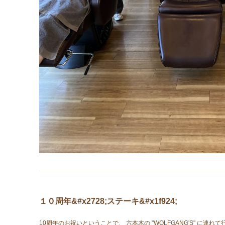
１０周年&#x2728;ステーキ&#x1f924;
10周年のお祝いということで、 六本木の "WOLFGANG'S" に連