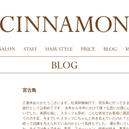
宮古島
三連休ありがとうございます。社員研修旅行で、宮古島に行ってき
旅行としては初めてです。 去年から今年にかけて様々な思いが僕に
いでした。体調も崩し、スタッフも辞め、こんな状況でお客様に満足
ての力不足、今までいたスタッフにちゃんと向き合えていたのか？
経って試練を与えられているのかという気持ちでした。 運が良いと
た。タイプは色々ですが、美容、ファッション、技術が好き、素直な