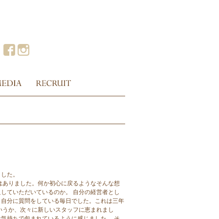
ました。
はありました。何か初心に戻るようなそんな想
していただいているのか。 自分の経営者とし
と自分に質問をしている毎日でした。これは三年
いうか、次々に新しいスタッフに恵まれまし
気持ちで包まれているように感じました。 そ