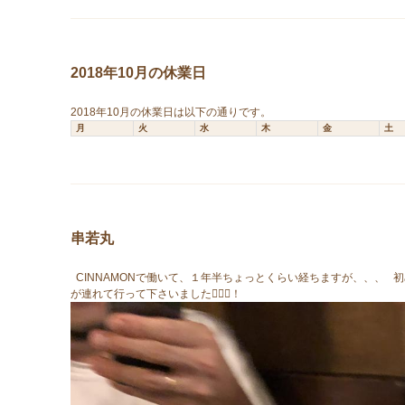
2018年10月の休業日
2018年10月の休業日は以下の通りです。
月
火
水
木
金
土
串若丸
CINNAMONで働いて、１年半ちょっとくらい経ちますが、、、 
が連れて行って下さいました🙇🏼‍♀️！