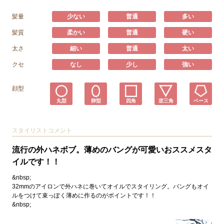
髪量
少ない
普通
多い
髪質
柔かい
普通
硬い
太さ
細い
普通
太い
クセ
なし
少し
強い
顔型
丸型
卵型
四角
逆三角
ベース
スタイリストコメント
流行の外ハネボブ。薄めのバングが可愛いおススメスタ
イルです！！
&nbsp;
32mmのアイロンで外ハネに巻いてオイルでスタイリング。バングもオイ
ルをつけて束っぽく薄めに作るのがポイントです！！
&nbsp;