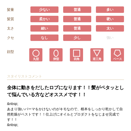
髪量
少ない
普通
多い
髪質
柔かい
普通
硬い
太さ
細い
普通
太い
クセ
なし
少し
強い
顔型
丸型
卵型
四角
逆三角
ベース
スタイリストコメント
全体に動きをだしたロブになります！！髪がペタッとし
て悩んでいる方などオススメです！！
&nbsp;
あまり強いパーマをかけないのがキモなので、根本をしっかり乾かして自
然乾燥がベストです！！仕上げにオイルとプロダクトをなじませ完成で
す！！
&nbsp;