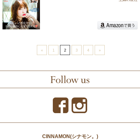
«
1
2
3
4
»
CINNAMON(シナモン。)